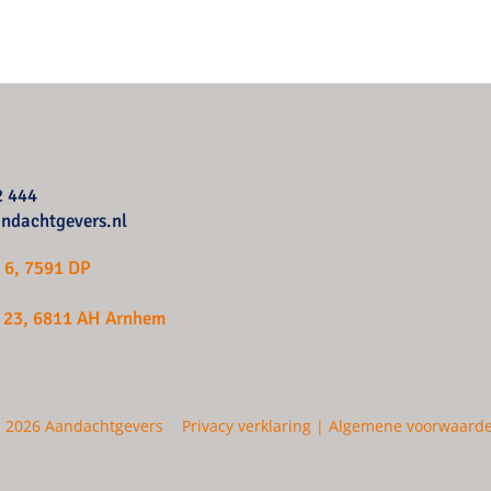
2 444
ndachtgevers.nl
t 6, 7591 DP
n 23, 6811 AH Arnhem
 2026 Aandachtgevers
Privacy verklaring
|
Algemene voorwaard