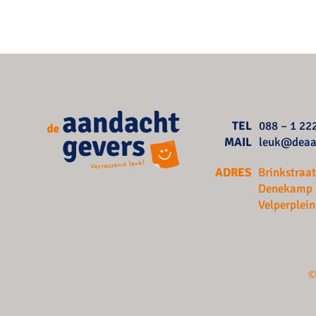
TEL
088 – 1 22
MAIL
leuk@deaa
ADRES
Brinkstraa
Denekamp
Velperplei
©